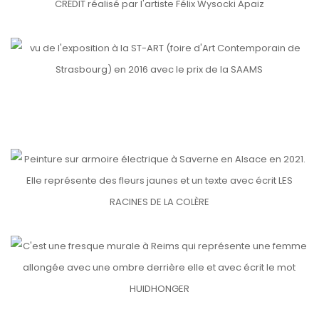
etails
ST-ART
etails
etails
ITHAQUE
etails
ELSAU MÉDIATHÈQUE
LES RACINES DE LA COLÈRE
etails
HUIDHONGER
etails
etails
NO WAR