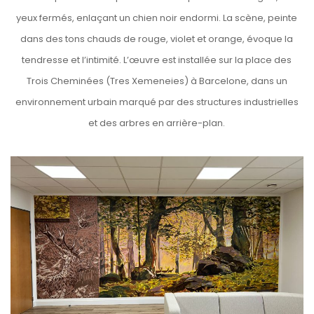
Tres Xemeneies
etails
DACHSER