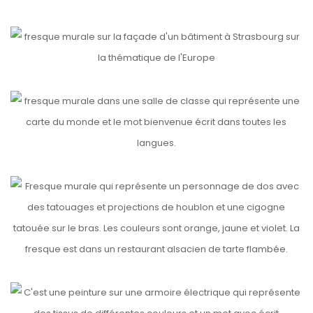
etails
UN AUTRE REGARD SUR L’EUROPE
etails
EPIDE (2)
etails
LES TONTONS FLAMBEURS
etails
INTERCONNEXION