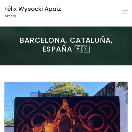
Félix Wysocki Apaiz
Artiste
BARCELONA, CATALUÑA,
ESPAÑA 🇪🇸