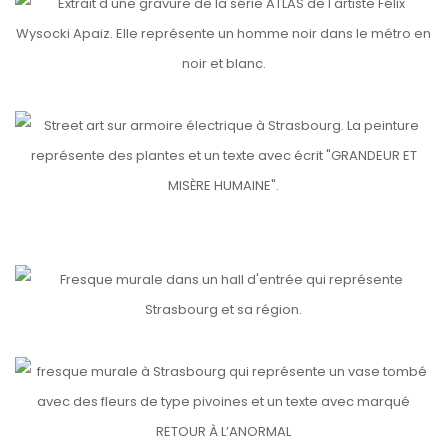
ATLAS
etails
GRANDEUR ET MISÈRE HUMAINE
etails
etails
LA BELLE ET LE BAD BOY
TRIANGLE (2)
etails
RETOUR À L’ANORMAL