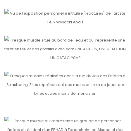
etails
FRACTURES
etails
UNE ACTION, UNE RÉACTION, UN CATACLYSME
etails
JEU DES ENFANTS
etails
etails
RECYCLERIE
IL FAIT NUIT QUAND LES LUMIÈRES S’ALLUMENT