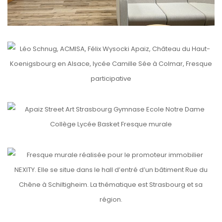
etails
DU MUR DU CHATEAU AU MUR DU LYCÉE
etails
NOTRE DAME (2)
etails
TRIANGLE
etails