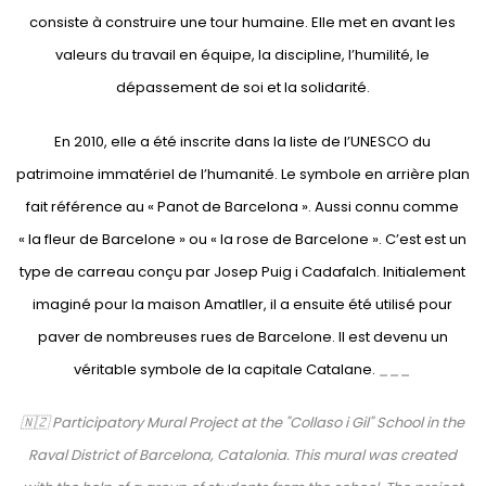
consiste à construire une tour humaine. Elle met en avant les
valeurs du travail en équipe, la discipline, l’humilité, le
dépassement de soi et la solidarité.
En 2010, elle a été inscrite dans la liste de l’UNESCO du
patrimoine immatériel de l’humanité.
Le symbole en arrière plan
fait référence au « Panot de Barcelona ». Aussi connu comme
« la fleur de Barcelone » ou « la rose de Barcelone ». C’est est un
type de carreau conçu par Josep Puig i Cadafalch. Initialement
imaginé pour la maison Amatller, il a ensuite été utilisé pour
paver de nombreuses rues de Barcelone. Il est devenu un
véritable symbole de la capitale Catalane.
___
🇳🇿​ Participatory Mural Project at the "Collaso i Gil" School in the
Raval District of Barcelona, Catalonia. This mural was created