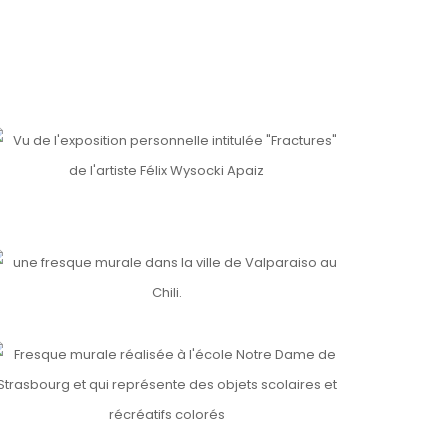
RACTURES
ls
ALPARAISO, POLANCO, CHILI 🇨🇱
ls
OTRE DAME
ls