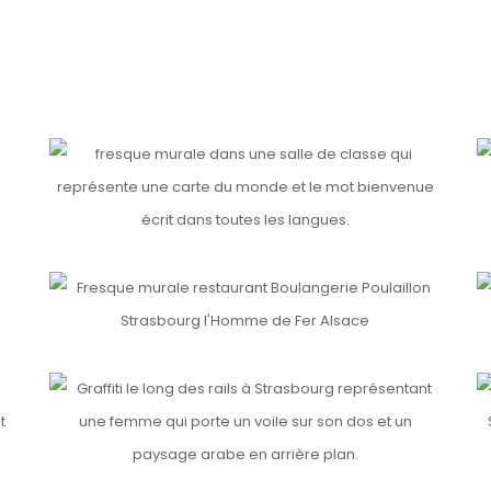
F
EPIDE (2)
Detai
Details
POULAILLON
V
Details
Detai
MAINTENANT SINON RIEN
N
Details
Detai