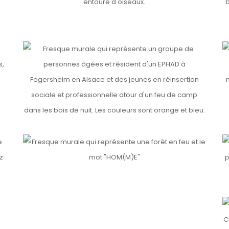
Details
Detai
I
IL FAIT NUIT QUAND LES LUMIÈRES S’ALLUMENT
Detai
Details
HOM(M)E
G
Details
Detai
Details
C’EST MON PATRIMOINE !
S