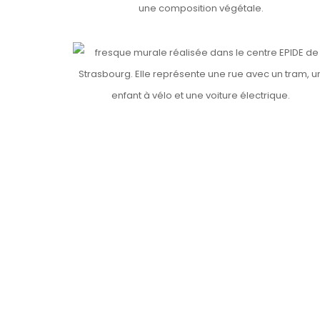
Details
EPIDE (3)
Details
Details
LE MUR VESOUL
Details
LAGUNAS, PÉROU 🇵🇪