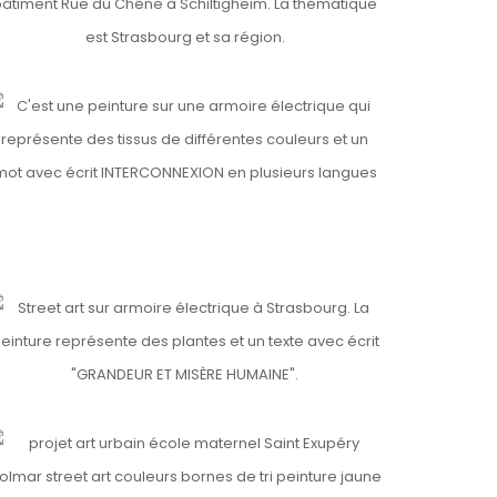
ls
NTERCONNEXION
ls
RANDEUR ET MISÈRE HUMAINE
ls
AINT EXUPERY