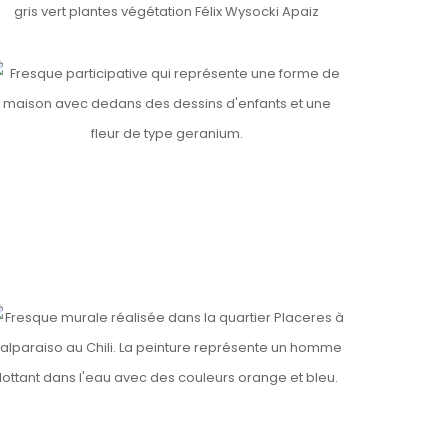
ls
AMILLE
ls
ls
OPL’ART
ALPARAISO, PLACERES, CHILI 🇨🇱
ls