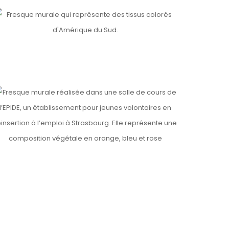
EJIDOS
ls
PIDE
ls