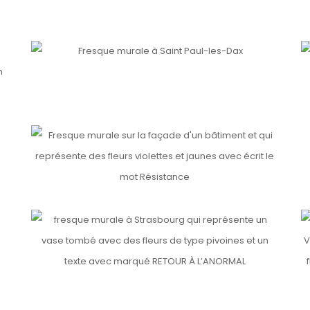
Detai
LA VISITE DE SAINT ANTOINE À SAINT PAUL
Details
F
Detai
Detai
H
RESISTANCE
Details
RETOUR À L’ANORMAL
V
Details
Detai