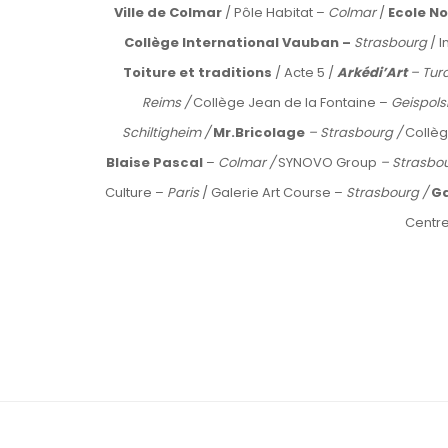
Ville de Colmar
/ Pôle Habitat –
Colmar
/
Ecole N
Collège International Vauban –
Strasbourg
/ I
Toiture et traditions
/ Acte 5 /
Arkédi’Art
– Turc
Reims /
Collège Jean de la Fontaine –
Geispol
Schiltigheim /
Mr.Bricolage
– Strasbourg /
Collè
Blaise Pascal
–
Colmar /
SYNOVO Group
– Strasbo
Culture –
Paris
/ Galerie Art Course –
Strasbourg /
Ga
Centre