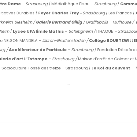
otre Dame –
Strasbourg
/ Médiathèque Elsau –
Strasbourg
/
Commun
nitiatives Durables /
Foyer Charles Frey –
Strasbourg
/ Les Francas /
kheim, Biesheim /
Galerie Bertrand Gillig
/ Graffitipolis – Mulhouse /
sheim
/
Lycée UFA Émile Mathis
–
Schiltigheim /
ITHAQUE
– Strasbou
ge NELSON MANDELA
– Illkirch-Graffenstaden /
Collège BOURTZWILLE
urg /
Accélérateur de Particule
– Strasbourg
/ Fondation Déspérad
lerie d’art L’Estampe
– Strasbourg /
Maison d’arrêt de Colmar et
 Socioculturel Fossé des treize – Strasbourg /
Le Koï au couvent
–
T
…