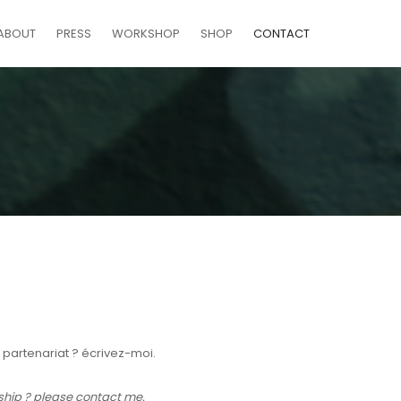
ABOUT
PRESS
WORKSHOP
SHOP
CONTACT
n partenariat ? écrivez-moi.
ship ? please contact me.