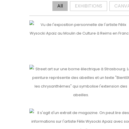
All
EXHIBITIONS
CANV
EXPOSITION REIMS
Details
Details
DHALIA
BIENTÔT LES CHRYSANTHÈMES
Details
PRESS