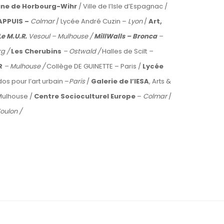
e de Horbourg-Wihr
/ Ville de l’Isle d’Espagnac /
APPUIS –
Colmar
/ Lycée André Cuzin –
Lyon
/
Art,
Le M.U.R.
Vesoul – Mulhouse /
MillWalls – Bronca
–
rg /
Les Cherubins
– Ostwald /
Halles de Scilt
–
R
– Mulhouse /
Collège DE GUINETTE – Paris /
Lycée
os pour l’art urbain –
Paris
/
Galerie de l’IESA
, Arts &
 Mulhouse /
Centre Socioculturel Europe
–
Colmar
/
oulon /