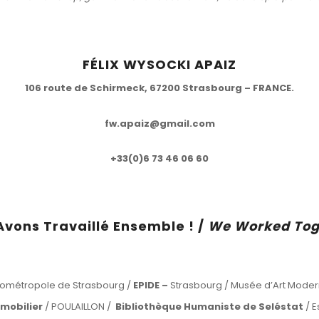
FÉLIX WYSOCKI APAIZ
106 route de Schirmeck, 67200 Strasbourg – FRANCE.
fw.apaiz@gmail.com
+33(0)6 73 46 06 60
Avons Travaillé Ensemble ! /
We Worked Tog
rométropole de Strasbourg /
EPIDE –
Strasbourg / Musée d’Art Mode
mobilier
/ POULAILLON /
Bibliothèque Humaniste de Seléstat
/ E