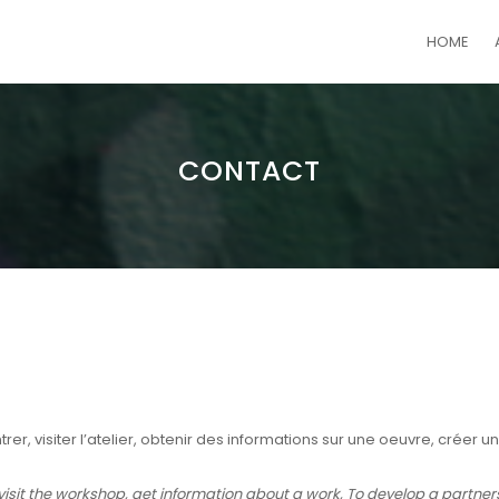
HOME
CONTACT
r, visiter l’atelier, obtenir des informations sur une oeuvre, créer u
visit the workshop, get information about a work, To develop a partner