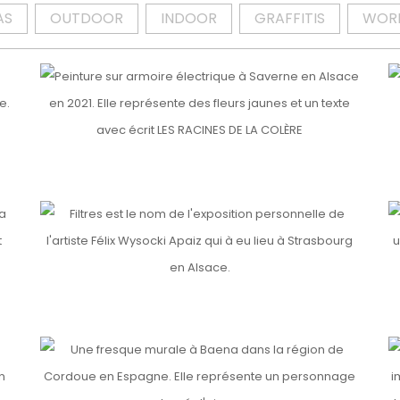
AS
OUTDOOR
INDOOR
GRAFFITIS
WOR
N
LES RACINES DE LA COLÈRE
Detai
Details
Details
HERBIER
Detai
F
FILTRES
H
Details
Detai
LA PIEL DE LA TIERRA
T