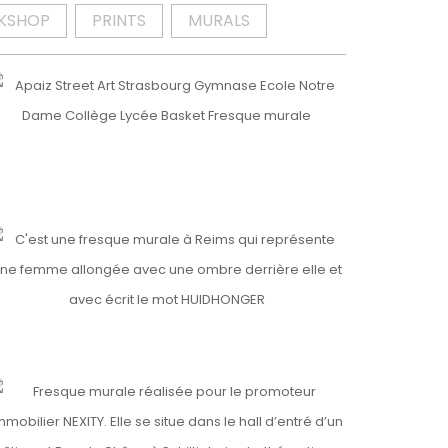
KSHOP
PRINTS
MURALS
OTRE DAME (2)
ls
ls
AMILY
UIDHONGER
ls
RIANGLE