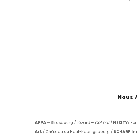
Nous 
AFPA –
Strasbourg / Lézard –
Colmar
/
NEXITY
/ Eu
Art
/ Château du Haut-Koenigsbourg /
SCHARF Im