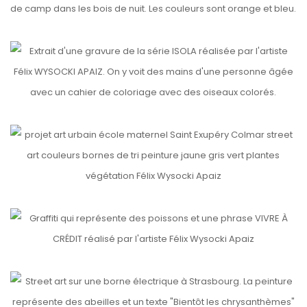
etails
ISOLA
etails
SAINT EXUPERY
etails
VIVRE A CRÉDIT
etails
BIENTÔT LES CHRYSANTHÈMES