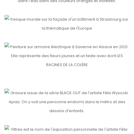
etails
UN AUTRE REGARD SUR L’EUROPE
etails
LES RACINES DE LA COLÈRE
etails
etails
MÉLANCOLIA
BLACK-OUT
etails
FILTRES