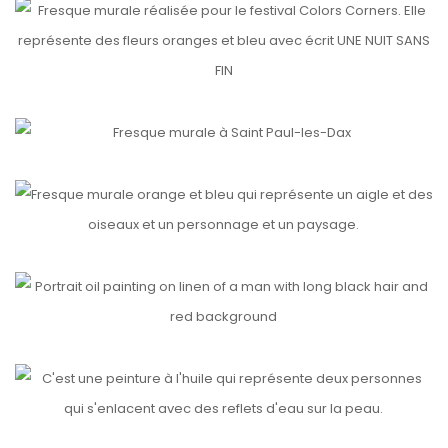
COLORS CORNERS
etails
LA VISITE DE SAINT ANTOINE À SAINT PAUL
etails
SOLEIL NOIR
etails
PORTRAITS
etails
ABRAZOS
etails