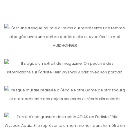
etails
PAYSAGES
etails
LA BELLE ET LE BAD BOY
HUIDHONGER
etails
PRESS
etails
NOTRE DAME
etails
ATLAS