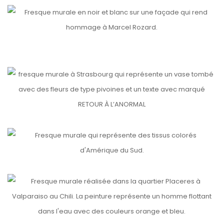
MARCEL ROZARD
etails
etails
ELSAU MÉDIATHÈQUE
RETOUR À L’ANORMAL
etails
TEJIDOS
etails
VALPARAISO, PLACERES, CHILI 🇨🇱
etails