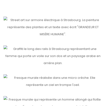
etails
ARKÉDI’ART BIESHEIM
GRANDEUR ET MISÈRE HUMAINE
etails
MAINTENANT SINON RIEN
etails
MICRO CRÈCHE
etails
FACE B