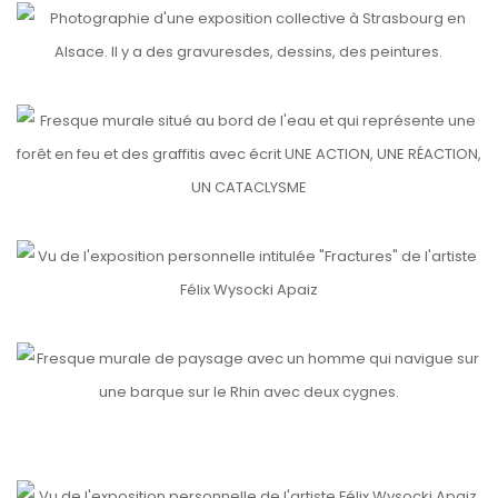
FAUBOURG 12
etails
UNE ACTION, UNE RÉACTION, UN CATACLYSME
etails
FRACTURES
etails
RHINAU
etails
etails
DHALIA
EXPOSITION REIMS