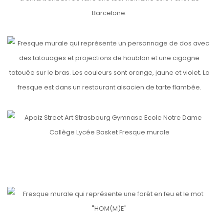
etails
LES TONTONS FLAMBEURS
etails
NOTRE DAME (2)
etails
etails
RECYCLERIE
etails
HERBIER
HOM(M)E
etails