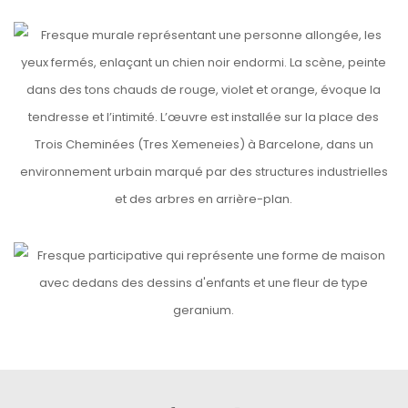
Tres Xemeneies
etails
FAMILLE
etails