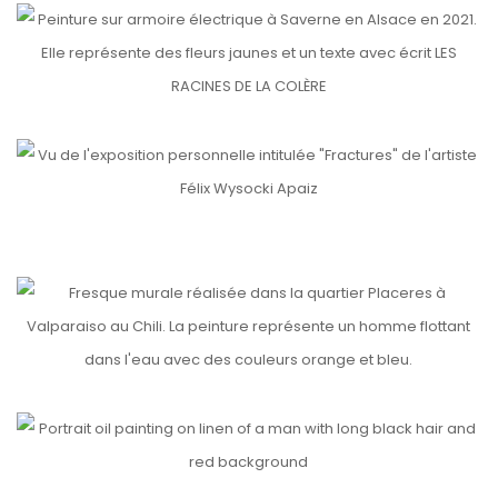
LES RACINES DE LA COLÈRE
etails
FRACTURES
etails
etails
FAMILY
VALPARAISO, PLACERES, CHILI 🇨🇱
etails
PORTRAITS
etails