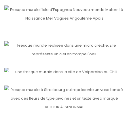
NOUVEAU MONDE
etails
etails
HERBIER
MICRO CRÈCHE
etails
VALPARAISO, POLANCO, CHILI 🇨🇱
etails
RETOUR À L’ANORMAL
etails
etails
TOURNESOL