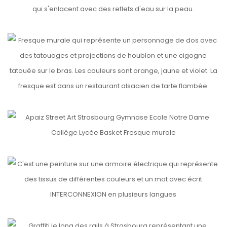
etails
LES TONTONS FLAMBEURS
etails
NOTRE DAME (2)
etails
INTERCONNEXION
etails