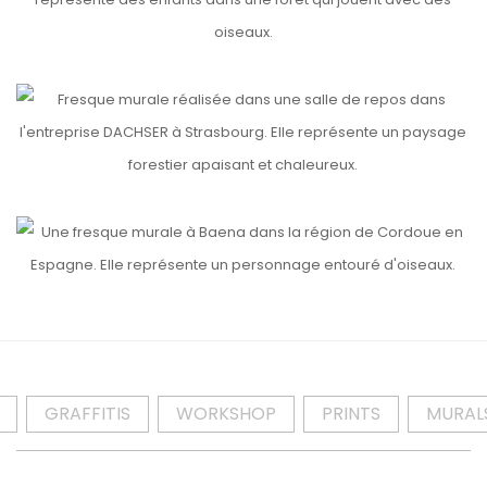
etails
DACHSER
etails
LA PIEL DE LA TIERRA
etails
GRAFFITIS
WORKSHOP
PRINTS
MURAL
etails
REGARDS DE VI(LL)E