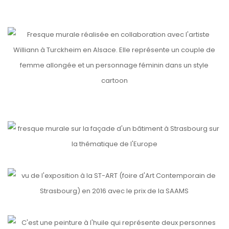
etails
EPIDE (4)
ARKÉDI’ART
etails
etails
DHALIA
UN AUTRE REGARD SUR L’EUROPE
etails
ST-ART
etails
ABRAZOS