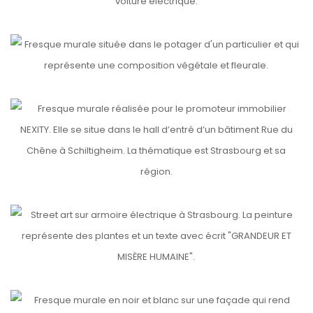
etails
DINSHEIM
etails
TRIANGLE
etails
GRANDEUR ET MISÈRE HUMAINE
etails
MARCEL ROZARD