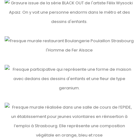
BLACK-OUT
etails
POULAILLON
etails
FAMILLE
etails
EPIDE